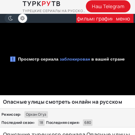
ТУРК
РУ
ТВ
Наш Telegram
ТУРЕЦКИЕ СЕРИАЛЫ НА РУССКОМ
фильмы
график
меню
Опасные улицы смотреть онлайн на русском
Режиссер:
Орхан Огуз
Последний сезон:
18
Последняя серия:
680
Описание турецкого сериала Опасные улицы