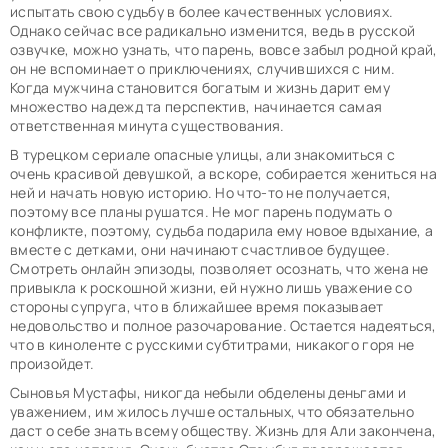
испытать свою судьбу в более качественных условиях.
Однако сейчас все радикально изменится, ведь в русской
озвучке, можно узнать, что парень, вовсе забыл родной край,
он не вспоминает о приключениях, случившихся с ним.
Когда мужчина становится богатым и жизнь дарит ему
множество надежд та перспектив, начинается самая
ответственная минута существования.
В турецком сериале опасные улицы, али знакомиться с
очень красивой девушкой, а вскоре, собирается жениться на
ней и начать новую историю. Но что-то не получается,
поэтому все планы рушатся. Не мог парень подумать о
конфликте, поэтому, судьба подарила ему новое вдыхание, а
вместе с детками, они начинают счастливое будущее.
Смотреть онлайн эпизоды, позволяет осознать, что жена не
привыкла к роскошной жизни, ей нужно лишь уважение со
стороны супруга, что в ближайшее время показывает
недовольство и полное разочарование. Остается надеяться,
что в киноленте с русскими субтитрами, никакого горя не
произойдет.
Сыновья Мустафы, никогда небыли обделены деньгами и
уважением, им жилось лучше остальных, что обязательно
даст о себе знать всему обществу. Жизнь для Али закончена,