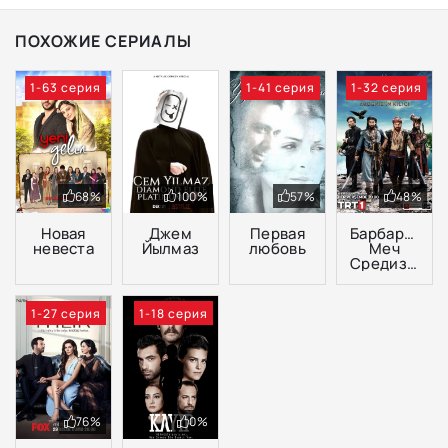
ПОХОЖИЕ СЕРИАЛЫ
1-63 серия
1-41 серия
1-32 серия
68%
100%
57%
48%
Новая
Джем
Первая
Барбароссы:
невеста
Йылмаз
любовь
Меч
Средиземноморья
1-27 серия
1-18 серия
76%
0%