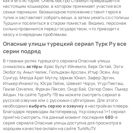
как и его история. Очень быстро Стамбул превращается
настоящим кошмаром, в котором принимает участие вся
семья парнишки. Безвыходное положение ставит героя в
тупик и заставляет собрать вещи, а затем уехать со столицы
Турции и поселиться в старом поместье. Видимо, персонаж
сильно провинился перед государством, что приводит к
хаосу и очередным проблемам.
Опасные улицы турецкий сериал Турк Ру все
серии подряд
В главных ролях турецкого сериала Опасные улицы
снимались
актёры
: Арас Булут Ийнемли, Берк Октай, Эзги
Эюбоглу, Аныл Челик, Гюльджан Арслан, Итыр Эсен, Аху
Сунгур, Мелда Арат Мутлу, Ырмак Юнал, Зафер Эргин,
Илькер Инаноглу, Юсра Гейик, Шевкет Чорух, Угур Пекташ,
Гамзе Озчелик, Фуркан Гёксел, Онур Бэй, Озгюр Озан, Пынар
Айдын. На сайте ТуркРу-ТВ вы можете смотреть сериал в
русской озвучке или с русскими субтитрами. Для этого
необходимо
выбрать серию и озвучку
в настройках плеера.
Благодаря переводам Автоперевод, Укр озвучка 1+1 сериал
приятно смотреть. На данный момент последняя
680
-я
серия сериала Опасные улицы доступна для просмотра в
хорошем качестве онлайн на сайте TurkRuTV.