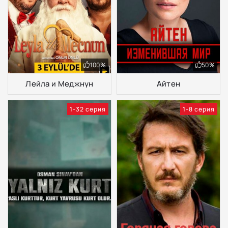
100%
50%
Лейла и Меджнун
Айтен
1-32 серия
1-8 серия