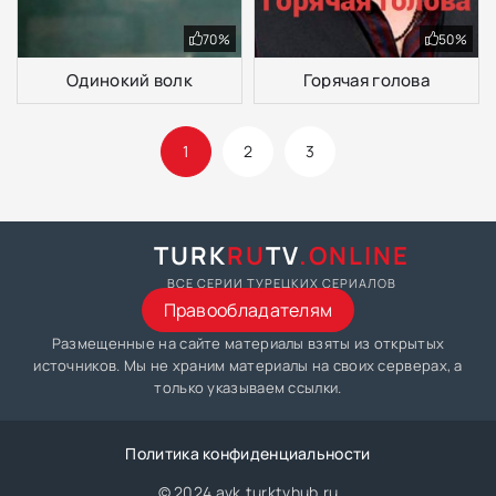
70%
50%
Одинокий волк
Горячая голова
1
2
3
TURK
RU
TV
.ONLINE
ВСЕ СЕРИИ ТУРЕЦКИХ СЕРИАЛОВ
Правообладателям
Размещенные на сайте материалы взяты из открытых
источников. Мы не храним материалы на своих серверах, а
только указываем ссылки.
Политика конфиденциальности
© 2024 avk.turktvhub.ru