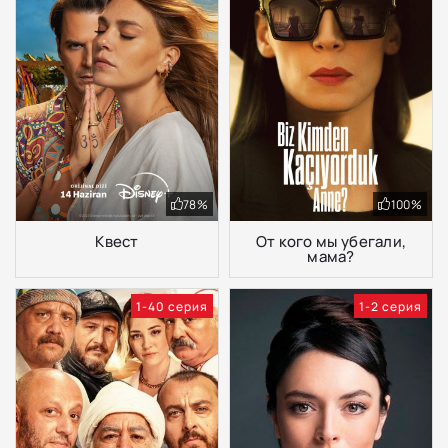
78%
100%
Квест
От кого мы убегали,
мама?
1-40 серия
1-2 серия