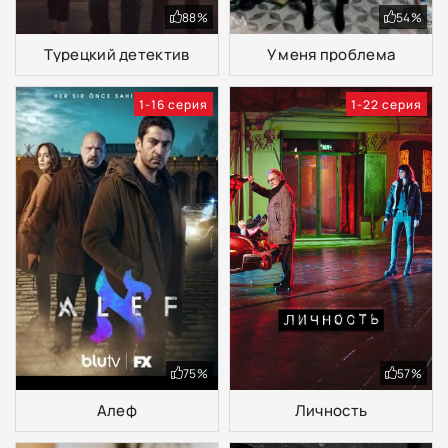
88%
54%
Турецкий детектив
У меня проблема
1-16 серия
1-22 серия
75%
57%
Алеф
Личность