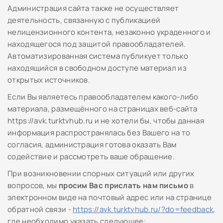
Администрация сайта также не осуществляет
деятельность, связанную с публикацией
нелицензионного контента, незаконно украденного и
находящегося под защитой правообладателей.
Автоматизированная система публикует только
находящийся в свободном доступе материал из
открытых источников.
Если Вы являетесь правообладателем какого-либо
материала, размещённого на страницах веб-сайта
https://avk.turktvhub.ru и не хотели бы, чтобы данная
информация распространялась без Вашего на то
согласия, администрация готова оказать Вам
содействие и рассмотреть ваше обращение.
При возникновении спорных ситуаций или других
вопросов, мы
просим Вас прислать нам письмо
в
электронном виде на почтовый адрес
или на странице
обратной связи -
https://avk.turktvhub.ru/?do=feedback
,
где необходимо указать следующее: