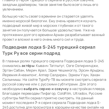
заядлым драйвером, такое занятие было всего лишь его
увлечением.
Большую часть своего времени он старается уделять
именно морской биологии. Ему очень нравится изучать
подводный живой мир в морских глубинах и от такого
занятия он получается большое удовольствие. Уже на
протяжении долгого времени Арман разрабатывает важный
проект и вложил в него очень много сил и труда.
Подводная лодка S-245 турецкий сериал
Турк Ру все серии подряд
В главных ролях турецкого сериала Подводная лодка S-245
снимались
актёры
: Кыванч Татлытуг, Озге Озпиринчджи,
Эртан Сабан, Мерич Арал, Эдже Чешмиоглу, Эрсин Арыджы,
Йеремия Ачеампонг, Алпер Салдиран, Эджем Узун, Хакан
Салынмыш. На сайте ТуркРу-ТВ вы можете смотреть сериал в
русской озвучке или с русскими субтитрами. Для этого
необходимо
выбрать серию и озвучку
в настройках плеера.
Благодаря переводам Пифагор, ColdFilm, Ultradox, Русские
субтитры Netflix сериал приятно смотреть. На данный
момент последняя
7
-я серия сериала Подводная лодка S-
245 доступна для просмотра в хорошем качестве онлайн на