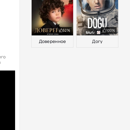
52%
100%
Доверенное
Догу
его
й