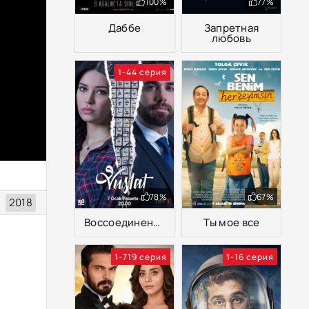
100%
77%
Даббе
Запретная
любовь
1-44 серия
78%
67%
2018
Воссоединение
Ты мое все
1-719 серия
1-16 серия