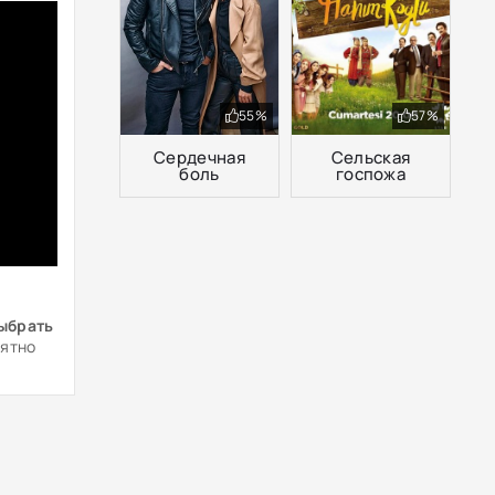
55%
57%
Сердечная
Сельская
боль
госпожа
ыбрать
нятно