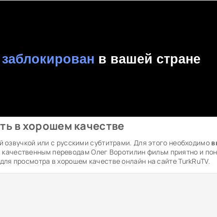
ть в хорошем качестве
й озвучкой или с русскими субтитрами. Для этого необходимо
в
я качественным переводам Олег Воротилин фильм приятно и по
для просмотра в хорошем качестве онлайн на сайте TurkRuTV.