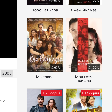
57%
100%
Хорошая игра
Джем Йылмаз
67%
100%
2008
Мы такие
Моя тетя
пришла
1-28 серия
1-13 серия
его
й