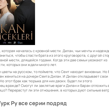
 которая началась с кровной мести. Дилан, чьи мечты и надежд
ениться, чтобы спасти брата из этого круговорота, с другой сто
вной мести, длящейся годами. Когда эти две семьи уезжают из
ти, которых они ждали много лет.
 цветы на русском, то поймете, что Сеит находит виновных. Но
рен жениться на дочери Сеита Дилан. И Дилан откладывает свои
Но этот брак как тюрьма для них двоих. Будет ли этого
ец вражде? Смогут ли заклятые враги Дилан и Баран отложить 
лицо? Перерастут ли эти отношения, в которых дуют сильные вет
урк Ру все серии подряд