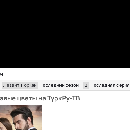
ом
Левент Тюркан
Последний сезон:
2
Последняя серия
авые цветы на ТуркРу-ТВ