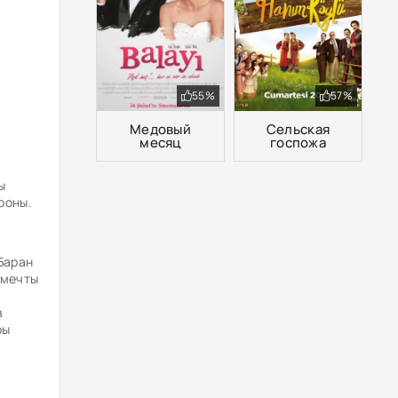
55%
57%
Медовый
Сельская
месяц
госпожа
ы
роны.
 Баран
 мечты
в
ры