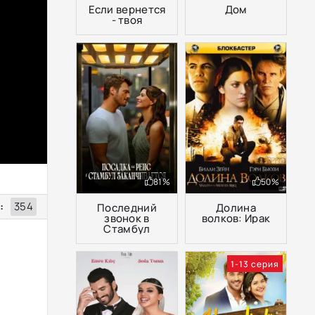
Если вернется
Дом
- твоя
81%
50%
:
354
Последний
Долина
звонок в
волков: Ирак
Стамбул
1-13 серия