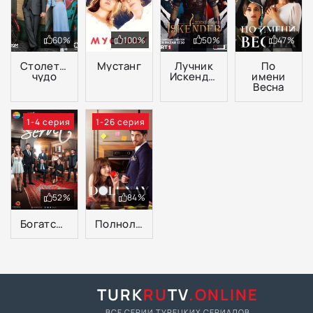
60%
100%
50%
47%
Столетнее
Мустанг
Лучник
По
чудо
Искендер
имени
Весна
1-4 серия
1-26 серия
52%
84%
Богатство
Полнолуние
TURK
RU
TV
.ONLINE
ВСЕ СЕРИИ ТУРЕЦКИХ СЕРИАЛОВ