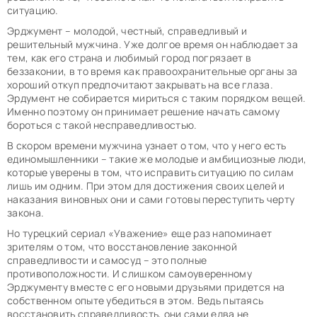
ситуацию.
Эрджумент – молодой, честный, справедливый и
решительный мужчина. Уже долгое время он наблюдает за
тем, как его страна и любимый город погрязает в
беззаконии, в то время как правоохранительные органы за
хороший откуп предпочитают закрывать на все глаза.
Эрдумент не собирается мириться с таким порядком вещей.
Именно поэтому он принимает решение начать самому
бороться с такой несправедливостью.
В скором времени мужчина узнает о том, что у него есть
единомышленники – такие же молодые и амбициозные люди,
которые уверены в том, что исправить ситуацию по силам
лишь им одним. При этом для достижения своих целей и
наказания виновных они и сами готовы переступить черту
закона.
Но турецкий сериал «Уважение» еще раз напоминает
зрителям о том, что восстановление законной
справедливости и самосуд – это полные
противоположности. И слишком самоуверенному
Эрджументу вместе с его новыми друзьями придется на
собственном опыте убедиться в этом. Ведь пытаясь
восстановить справедливость, они сами едва не