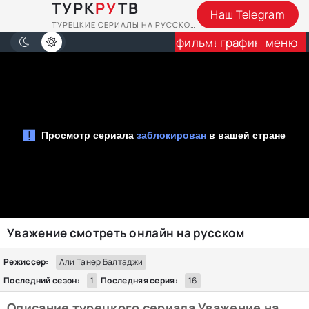
ТУРК
РУ
ТВ
Наш Telegram
ТУРЕЦКИЕ СЕРИАЛЫ НА РУССКОМ
фильмы
график
меню
Уважение смотреть онлайн на русском
Режиссер:
Али Танер Балтаджи
Последний сезон:
1
Последняя серия:
16
Описание турецкого сериала Уважение на