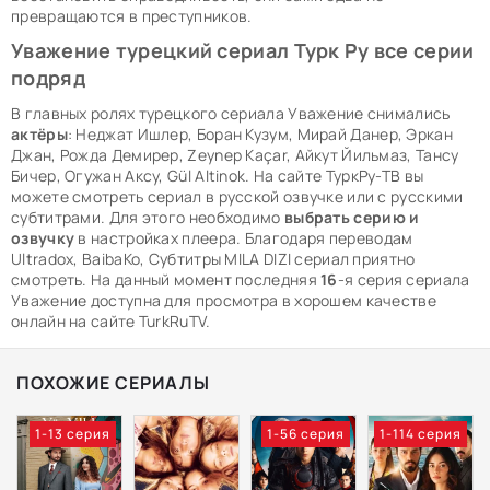
превращаются в преступников.
Уважение турецкий сериал Турк Ру все серии
подряд
В главных ролях турецкого сериала Уважение снимались
актёры
: Неджат Ишлер, Боран Кузум, Мирай Данер, Эркан
Джан, Рожда Демирер, Zeynep Kaçar, Айкут Йильмаз, Тансу
Бичер, Огужан Аксу, Gül Altinok. На сайте ТуркРу-ТВ вы
можете смотреть сериал в русской озвучке или с русскими
субтитрами. Для этого необходимо
выбрать серию и
озвучку
в настройках плеера. Благодаря переводам
Ultradox, BaibaKo, Субтитры MILA DIZI сериал приятно
смотреть. На данный момент последняя
16
-я серия сериала
Уважение доступна для просмотра в хорошем качестве
онлайн на сайте TurkRuTV.
ПОХОЖИЕ СЕРИАЛЫ
1-13 серия
1-56 серия
1-114 серия